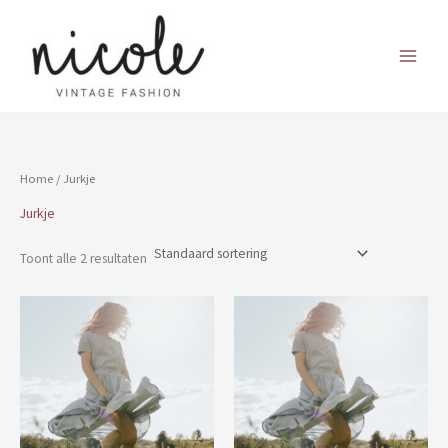
Ga
naar
de
inhoud
Home
/ Jurkje
Jurkje
Toont alle 2 resultaten